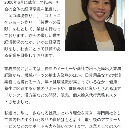
2006年6月に成立して以来、社
会の全体の経済環境を配慮し、
「エコ環境作り」、「コミュニ
ケショーン作り」「後世への貢
献」を柱として、業務を行なっ
ております。昨今の厳しい世界
経済状況のなか、いかに経済貢
献をし、社会にとって価値のあ
る企業を目指しております。
業務展開においては、長年のメーカーや商社で培った輸出入業務
経験から、機械パーツの輸出入業務のほか、日常用品などの物流
業務にも携わる一方、年々健康意識が高まっているなか、健康、
養生に関連する活動のサポートや、健康長寿に良いとされる漢方
ドリンク、漢方茶などの開発、販売、個人輸入代行業務もスター
トさせました。
私達は、常に「さらなる挑戦」という理念を貫き、専門商社とし
て国内外のすぐれた製品の供給はもとより、取引後のアフターサ
ービスなどのサポートも力を注いでおります。企業としてのスペ