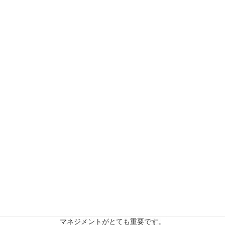
越境EC
中国・台湾などの消費者向けのECビジネス成功を総合的にサポー
トします。海外市場の拡大に伴い、越境ECが海外向けのECサイト
やモール出展を意味することが多くなり、より広義の世界各国へ
のEC販売にはクロスボーダーECという用語を使うことも多い。
健康事業
「元気で長生き」、健康を保つために自分の身体を管理する身体
マネジメントがとても重要です。