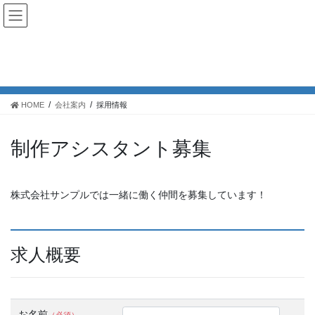
コ
ナ
ン
ビ
テ
ゲ
ン
ー
採用情報
ツ
シ
へ
ョ
ス
ン
HOME
会社案内
採用情報
キ
に
ッ
移
プ
動
制作アシスタント募集
株式会社サンプルでは一緒に働く仲間を募集しています！
求人概要
お名前