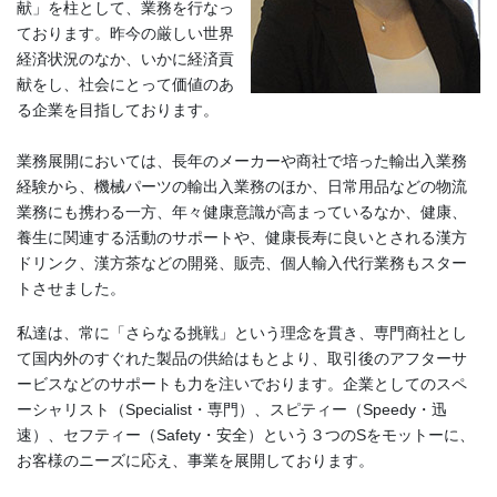
献」を柱として、業務を行なっ
ております。昨今の厳しい世界
経済状況のなか、いかに経済貢
献をし、社会にとって価値のあ
る企業を目指しております。
業務展開においては、長年のメーカーや商社で培った輸出入業務
経験から、機械パーツの輸出入業務のほか、日常用品などの物流
業務にも携わる一方、年々健康意識が高まっているなか、健康、
養生に関連する活動のサポートや、健康長寿に良いとされる漢方
ドリンク、漢方茶などの開発、販売、個人輸入代行業務もスター
トさせました。
私達は、常に「さらなる挑戦」という理念を貫き、専門商社とし
て国内外のすぐれた製品の供給はもとより、取引後のアフターサ
ービスなどのサポートも力を注いでおります。企業としてのスペ
ーシャリスト（Specialist・専門）、スピティー（Speedy・迅
速）、セフティー（Safety・安全）という３つのSをモットーに、
お客様のニーズに応え、事業を展開しております。