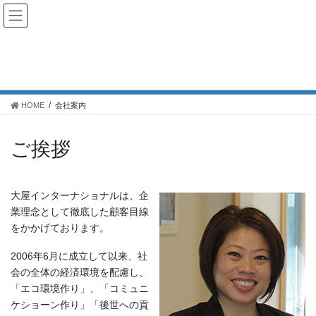
コ
ナ
ン
ビ
テ
ゲ
ン
ー
会社案内
ツ
シ
へ
ョ
ス
ン
HOME
会社案内
キ
に
ッ
移
プ
動
ご挨拶
大屋インターナショナルは、企
業理念として徹底した顧客目線
をかかげております。
2006年6月に成立して以来、社
会の全体の経済環境を配慮し、
「エコ環境作り」、「コミュニ
ケショーン作り」「後世への貢