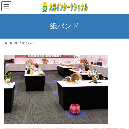
コ
ナ
ン
ビ
テ
ゲ
ン
ー
紙バンド
ツ
シ
へ
ョ
ス
ン
HOME
紙バンド
キ
に
ッ
移
プ
動