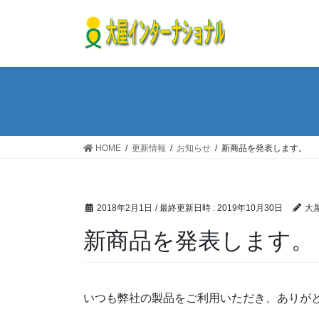
コ
ナ
ン
ビ
テ
ゲ
ン
ー
ツ
シ
へ
ョ
ス
ン
キ
に
ッ
移
HOME
更新情報
お知らせ
新商品を発表します。
プ
動
2018年2月1日
/ 最終更新日時 :
2019年10月30日
大
新商品を発表します。
いつも弊社の製品をご利用いただき、ありが