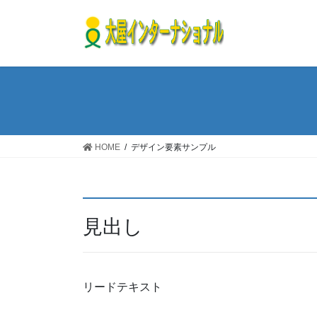
コ
ナ
ン
ビ
テ
ゲ
ン
ー
ツ
シ
へ
ョ
ス
ン
キ
に
ッ
移
HOME
デザイン要素サンプル
プ
動
見出し
リードテキスト